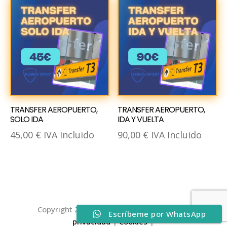
TRANSFER AEROPUERTO,
TRANSFER AEROPUERTO,
SOLO IDA
IDA Y VUELTA
45,00
€
IVA Incluido
90,00
€
IVA Incluido
Copyright 2026 |
Aviso Legal
|
Política de
Escríbeme por WhatsApp
privacidad
|
Cookies
|